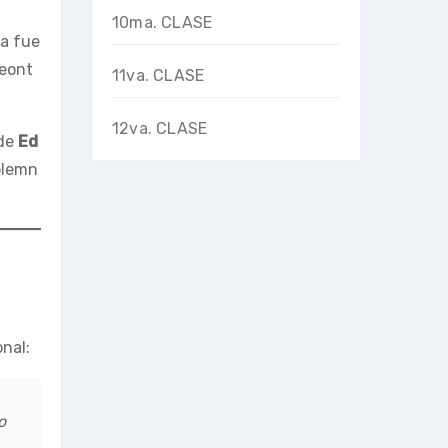
10ma. CLASE
ia fue
Leont
11va. CLASE
12va. CLASE
 de
Ed
olemn
onal:
o