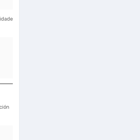
nidade
ción