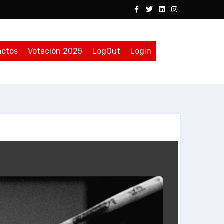
actos
Votación 2025
LogOut
Login