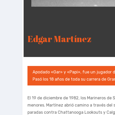
Edgar Martínez
Apodado «Gar» y «Papi», fue un jugador d
Pasó los 18 años de toda su carrera de Gra
El 19 de diciembre de 1982, los Marineros de 
menores. Martínez abrió camino a través del 
paradas contra Chattanooga Lookouts y Cal