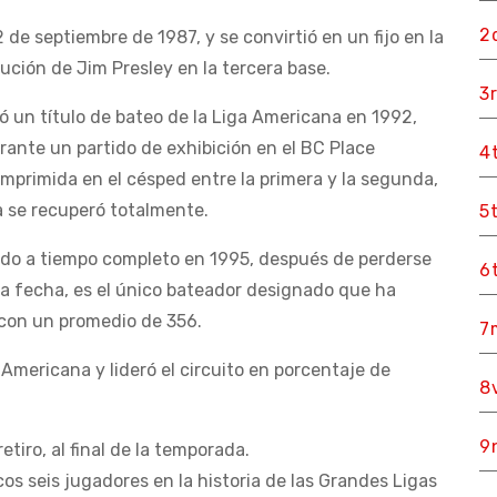
2
de septiembre de 1987, y se convirtió en un fijo en la
tución de Jim Presley en la tercera base.
3
 un título de bateo de la Liga Americana en 1992,
rante un partido de exhibición en el BC Place
4
primida en el césped entre la primera y la segunda,
a se recuperó totalmente.
5
ado a tiempo completo en 1995, después de perderse
6
 la fecha, es el único bateador designado que ha
con un promedio de 356.
7
 Americana y lideró el circuito en porcentaje de
8
9
tiro, al final de la temporada.
cos seis jugadores en la historia de las Grandes Ligas