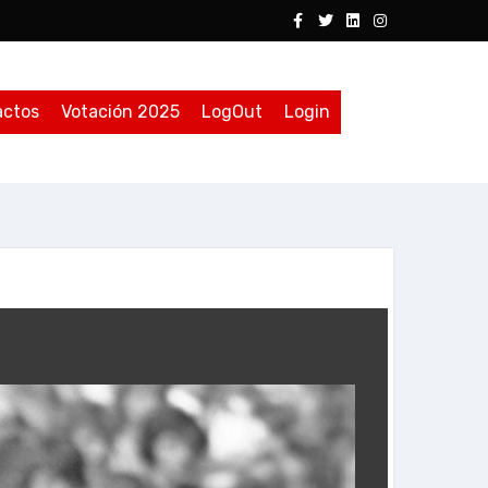
actos
Votación 2025
LogOut
Login