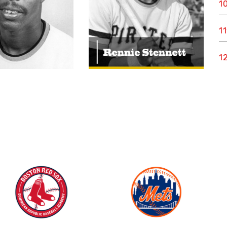
1
1
1