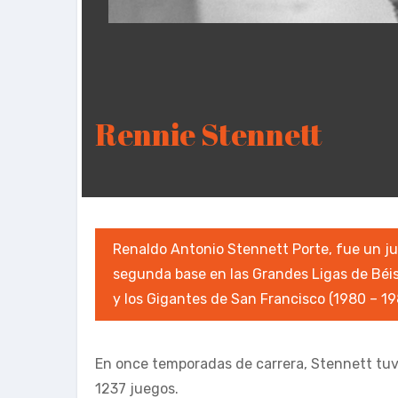
Rennie Stennett
Renaldo Antonio Stennett Porte, fue un j
segunda base en las Grandes Ligas de Béisb
y los Gigantes de San Francisco (1980 – 19
En once temporadas de carrera, Stennett tuv
1237 juegos.