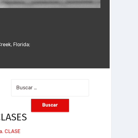
reek, Florida;
Buscar:
CLASES
ra. CLASE